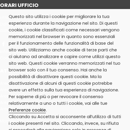
ORARI UFFICIO
Questo sito utilizza i cookie per migliorare la tua
Ufficio aperto al pubblico
esperienza durante la navigazione nel sito. Di questi
Dal lunedì al giovedì:
cookie, i cookie classificati come necessari vengono
dalle 10.30 alle 13.30
memorizzati nel browser in quanto sono essenziali
per il funzionamento delle funzionalità di base del
sito web. Utilizziamo anche cookie di terze parti che
Informativa sulla Privacy
ci aiutano ad analizzare e capire come utilizzi questo
Cookie Policy
sito web. Questi cookie verranno memorizzati nel tuo
browser solo con il tuo consenso. Hai anche la
ATTIVITÀ E SERVIZI
possibilità di disattivare questi cookie. Ma la
disattivazione di alcuni di questi cookie potrebbe
Area Extrascuola
Area Inclusione
avere un effetto sulla tua esperienza di navigazione.
Area Animazione
Per saperne di più o per revocare il consenso
Area Famiglie
relativamente a uno o tutti i cookie, vai alle tue
Area Zerosei
Preferenze cookie
.
Cliccando su Accetta si acconsente all’utilizzo di tutti
Modello 231
i cookie presenti nel sito. Cliccando, invece, su rifiuta