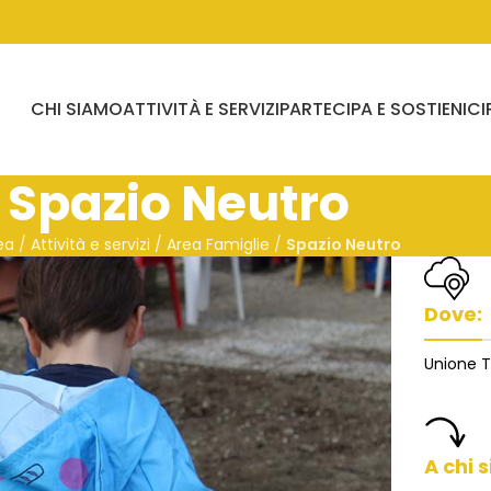
CHI SIAMO
ATTIVITÀ E SERVIZI
PARTECIPA E SOSTIENICI
Spazio Neutro
ea
/
Attività e servizi / Area Famiglie
/
Spazio Neutro
Dove:
Unione T
A chi s