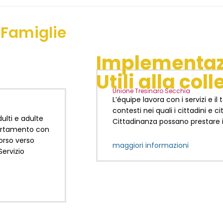
 Famiglie
Implementazi
Utili alla coll
Unione Tresinaro Secchia
L’équipe lavora con i servizi e il
contesti nei quali i cittadini e c
lti e adulte
Cittadinanza possano prestare il
partamento con
orso verso
maggiori informazioni
Servizio