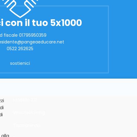
i con il tuo 5x1000
d fiscale 01795950359
presidente@pangeaeducare.net
0522 262625
sostienici
Modello 231
zi
di
Whistleblowing
di
Trasparenza
 alla