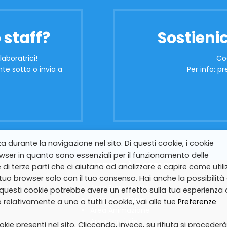
 staff?
Sostienic
laboratrici!
Co
te sotto o invia a
Per info: 
za durante la navigazione nel sito. Di questi cookie, i cookie
ser in quanto sono essenziali per il funzionamento delle
ATTIVITÀ E SERVIZI
 di terze parti che ci aiutano ad analizzare e capire come utiliz
uo browser solo con il tuo consenso. Hai anche la possibilità 
ubblico
Area Extrascuola
i questi cookie potrebbe avere un effetto sulla tua esperienza 
ì:
Area Inclusione
relativamente a uno o tutti i cookie, vai alle tue
Preferenze
Area Animazione
Area Famiglie
okie presenti nel sito. Cliccando, invece, su rifiuta si procederà