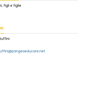
, figli e figlie
o:
uffini
ruffini@pangeaeducare.net