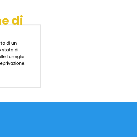
ne di
rta di un
 stato di
lle famiglie
deprivazione.