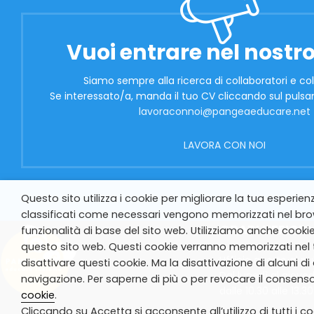
Vuoi entrare nel nostro
Siamo sempre alla ricerca di collaboratori e col
Se interessato/a, manda il tuo CV cliccando sul pulsan
lavoraconnoi@pangeaeducare.net
LAVORA CON NOI
Questo sito utilizza i cookie per migliorare la tua esperien
classificati come necessari vengono memorizzati nel brow
ORARI UFFICIO
funzionalità di base del sito web. Utilizziamo anche cookie
questo sito web. Questi cookie verranno memorizzati nel t
Ufficio aperto al p
disattivare questi cookie. Ma la disattivazione di alcuni d
Dal lunedì al gioved
navigazione. Per saperne di più o per revocare il consenso 
dalle 10.30 alle 13.30
cookie
.
Cliccando su Accetta si acconsente all’utilizzo di tutti i co