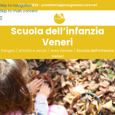
Skip to navigation
0522 262625 - presidente@pangeaeducare.net
Skip to main content
Scuola dell’infanzia
Veneri
Pangea
/
Attività e servizi / Area Zerosei
/
Scuola dell’infanzia
Veneri