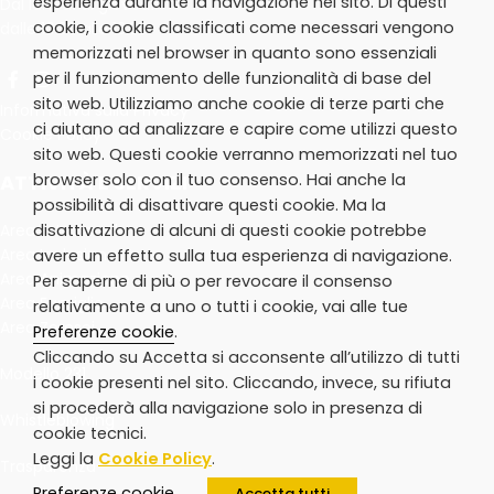
esperienza durante la navigazione nel sito. Di questi
Dal lunedì al giovedì:
cookie, i cookie classificati come necessari vengono
dalle 10.30 alle 13.30
memorizzati nel browser in quanto sono essenziali
per il funzionamento delle funzionalità di base del
sito web. Utilizziamo anche cookie di terze parti che
Informativa sulla Privacy
ci aiutano ad analizzare e capire come utilizzi questo
Cookie Policy
sito web. Questi cookie verranno memorizzati nel tuo
ATTIVITÀ E SERVIZI
browser solo con il tuo consenso. Hai anche la
possibilità di disattivare questi cookie. Ma la
Area Extrascuola
disattivazione di alcuni di questi cookie potrebbe
Area Inclusione
avere un effetto sulla tua esperienza di navigazione.
Area Animazione
Per saperne di più o per revocare il consenso
Area Famiglie
relativamente a uno o tutti i cookie, vai alle tue
Area Zerosei
Preferenze cookie
.
Cliccando su Accetta si acconsente all’utilizzo di tutti
Modello 231
i cookie presenti nel sito. Cliccando, invece, su rifiuta
si procederà alla navigazione solo in presenza di
Whistleblowing
cookie tecnici.
Leggi la
Cookie Policy
.
Trasparenza
Preferenze cookie
Accetta tutti