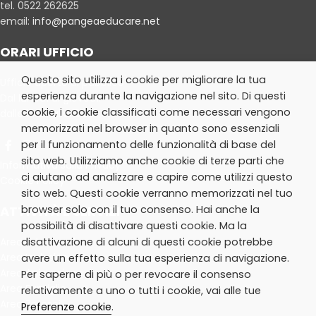
tel. 0522 262625
email:
info@pangeaeducare.net
ORARI UFFICIO
Questo sito utilizza i cookie per migliorare la tua
Ufficio aperto al pubblico
esperienza durante la navigazione nel sito. Di questi
Dal lunedì al giovedì:
cookie, i cookie classificati come necessari vengono
dalle 10.30 alle 13.30
memorizzati nel browser in quanto sono essenziali
per il funzionamento delle funzionalità di base del
sito web. Utilizziamo anche cookie di terze parti che
Informativa sulla Privacy
ci aiutano ad analizzare e capire come utilizzi questo
Cookie Policy
sito web. Questi cookie verranno memorizzati nel tuo
browser solo con il tuo consenso. Hai anche la
ATTIVITÀ E SERVIZI
possibilità di disattivare questi cookie. Ma la
disattivazione di alcuni di questi cookie potrebbe
Area Extrascuola
Area Inclusione
avere un effetto sulla tua esperienza di navigazione.
Area Animazione
Per saperne di più o per revocare il consenso
Area Famiglie
relativamente a uno o tutti i cookie, vai alle tue
Area Zerosei
Preferenze cookie
.