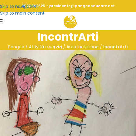
Skip to navigation
0522 262625 - presidente@pangeaeducare.net
Skip to main content
IncontrArti
Pangea
/
Attività e servizi / Area Inclusione
/
IncontrArti