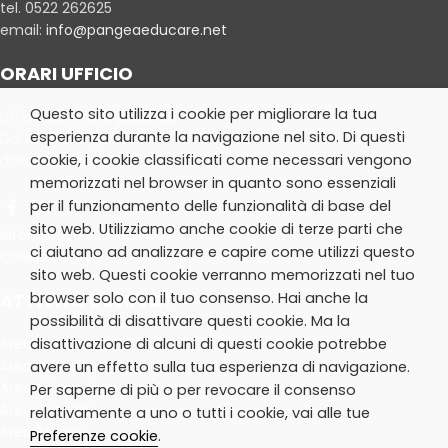
tel. 0522 262625
email:
info@pangeaeducare.net
ORARI UFFICIO
Questo sito utilizza i cookie per migliorare la tua
Ufficio aperto al pubblico
esperienza durante la navigazione nel sito. Di questi
Dal lunedì al giovedì:
cookie, i cookie classificati come necessari vengono
dalle 10.30 alle 13.30
memorizzati nel browser in quanto sono essenziali
per il funzionamento delle funzionalità di base del
sito web. Utilizziamo anche cookie di terze parti che
Informativa sulla Privacy
ci aiutano ad analizzare e capire come utilizzi questo
Cookie Policy
sito web. Questi cookie verranno memorizzati nel tuo
ATTIVITÀ E SERVIZI
browser solo con il tuo consenso. Hai anche la
possibilità di disattivare questi cookie. Ma la
Area Extrascuola
disattivazione di alcuni di questi cookie potrebbe
Area Inclusione
avere un effetto sulla tua esperienza di navigazione.
Area Animazione
Per saperne di più o per revocare il consenso
Area Famiglie
relativamente a uno o tutti i cookie, vai alle tue
Area Zerosei
Preferenze cookie
.