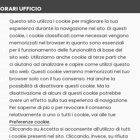
ORARI UFFICIO
Questo sito utilizza i cookie per migliorare la tua
Ufficio aperto al pubblico
esperienza durante la navigazione nel sito. Di questi
Dal lunedì al giovedì:
cookie, i cookie classificati come necessari vengono
dalle 10.30 alle 13.30
memorizzati nel browser in quanto sono essenziali
per il funzionamento delle funzionalità di base del
sito web. Utilizziamo anche cookie di terze parti che
Informativa sulla Privacy
ci aiutano ad analizzare e capire come utilizzi questo
Cookie Policy
sito web. Questi cookie verranno memorizzati nel tuo
ATTIVITÀ E SERVIZI
browser solo con il tuo consenso. Hai anche la
possibilità di disattivare questi cookie. Ma la
Area Extrascuola
disattivazione di alcuni di questi cookie potrebbe
Area Inclusione
avere un effetto sulla tua esperienza di navigazione.
Area Animazione
Per saperne di più o per revocare il consenso
Area Famiglie
relativamente a uno o tutti i cookie, vai alle tue
Area Zerosei
Preferenze cookie
.
Cliccando su Accetta si acconsente all’utilizzo di tutti
Modello 231
i cookie presenti nel sito. Cliccando, invece, su rifiuta