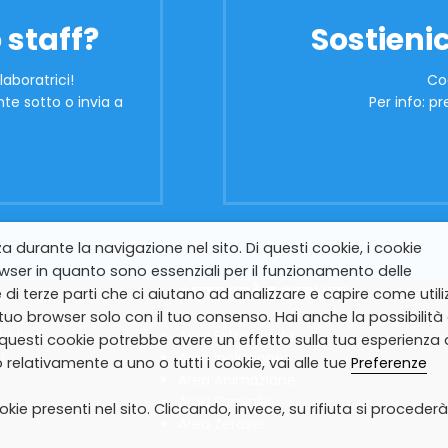
 staff?
Sostienic
laboratrici!
Co
te sotto o invia a
Per info: 
za durante la navigazione nel sito. Di questi cookie, i cookie
ser in quanto sono essenziali per il funzionamento delle
ATTIVITÀ E SERVIZI
 di terze parti che ci aiutano ad analizzare e capire come utiliz
uo browser solo con il tuo consenso. Hai anche la possibilità 
ubblico
Area Extrascuola
i questi cookie potrebbe avere un effetto sulla tua esperienza 
ì:
Area Inclusione
relativamente a uno o tutti i cookie, vai alle tue
Preferenze
Area Animazione
Area Famiglie
okie presenti nel sito. Cliccando, invece, su rifiuta si procederà
Area Zerosei