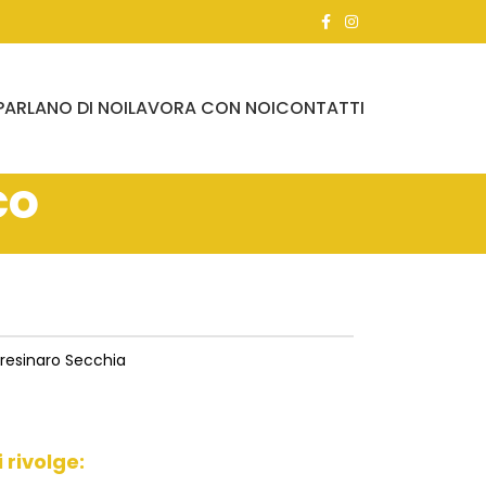
PARLANO DI NOI
LAVORA CON NOI
CONTATTI
co
resinaro Secchia
i rivolge: