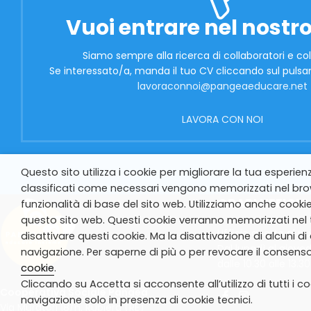
Vuoi entrare nel nostro
Siamo sempre alla ricerca di collaboratori e col
Se interessato/a, manda il tuo CV cliccando sul pulsan
lavoraconnoi@pangeaeducare.net
LAVORA CON NOI
Questo sito utilizza i cookie per migliorare la tua esperien
classificati come necessari vengono memorizzati nel brow
ORARI UFFICIO
funzionalità di base del sito web. Utilizziamo anche cookie
questo sito web. Questi cookie verranno memorizzati nel t
Ufficio aperto al p
disattivare questi cookie. Ma la disattivazione di alcuni d
Dal lunedì al gioved
navigazione. Per saperne di più o per revocare il consenso 
dalle 10.30 alle 13.30
cookie
.
Cliccando su Accetta si acconsente all’utilizzo di tutti i co
Cooperativa Sociale Pangea
navigazione solo in presenza di cookie tecnici.
Via Muratori 18/n, Rubiera (RE)