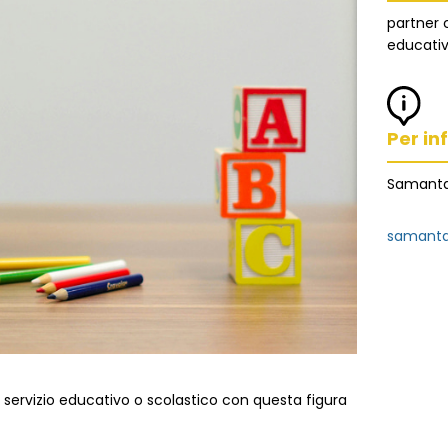
partner c
educativ
Per inf
Samanta
samanta
io servizio educativo o scolastico con questa figura