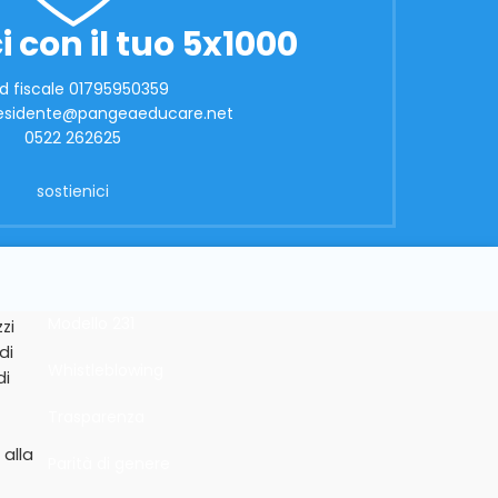
i con il tuo 5x1000
d fiscale 01795950359
presidente@pangeaeducare.net
0522 262625
sostienici
Modello 231
zi
di
Whistleblowing
di
Trasparenza
 alla
Parità di genere