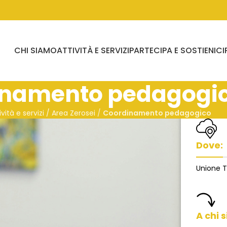
CHI SIAMO
ATTIVITÀ E SERVIZI
PARTECIPA E SOSTIENICI
inamento pedagogi
ività e servizi / Area Zerosei
/
Coordinamento pedagogico
Dove:
Unione T
A chi s