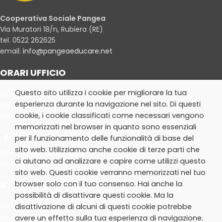
Cooperativa Sociale Pangea
Via Muratori 18/n, Rubiera (RE)
tel. 0522 262625
email:
info@pangeaeducare.net
ORARI UFFICIO
Questo sito utilizza i cookie per migliorare la tua
Ufficio aperto al pubblico
esperienza durante la navigazione nel sito. Di questi
Dal lunedì al giovedì:
cookie, i cookie classificati come necessari vengono
dalle 10.30 alle 13.30
memorizzati nel browser in quanto sono essenziali
per il funzionamento delle funzionalità di base del
sito web. Utilizziamo anche cookie di terze parti che
Informativa sulla Privacy
ci aiutano ad analizzare e capire come utilizzi questo
Cookie Policy
sito web. Questi cookie verranno memorizzati nel tuo
ATTIVITÀ E SERVIZI
browser solo con il tuo consenso. Hai anche la
possibilità di disattivare questi cookie. Ma la
Area Extrascuola
disattivazione di alcuni di questi cookie potrebbe
Area Inclusione
avere un effetto sulla tua esperienza di navigazione.