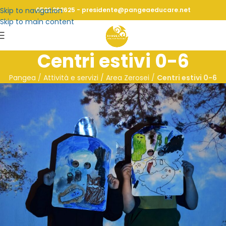
Skip to navigation
0522 262625 - presidente@pangeaeducare.net
Skip to main content
Centri estivi 0-6
Pangea
/
Attività e servizi / Area Zerosei
/
Centri estivi 0-6