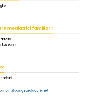
glie
tre mediatrici familiari:
arrella
 Lazzarini
o:
lombini
lombini@pangeaeducare.net