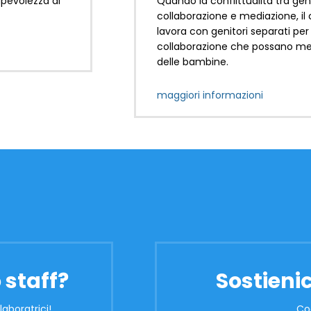
pevolezza di
Quando la conflittualità tra gen
collaborazione e mediazione, il 
lavora con genitori separati pe
collaborazione che possano met
delle bambine.
maggiori informazioni
 staff?
Sostienic
laboratrici!
Co