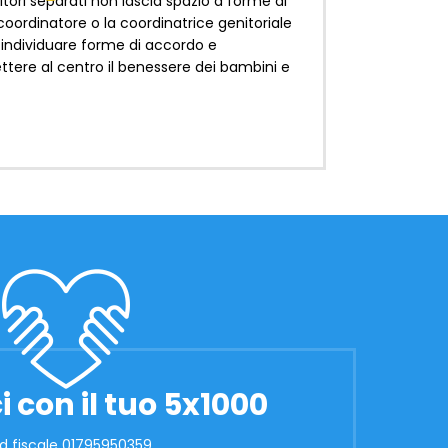
itori separati non lascia spazio a forme di
coordinatore o la coordinatrice genitoriale
r individuare forme di accordo e
tere al centro il benessere dei bambini e
i con il tuo 5x1000
d fiscale 01795950359