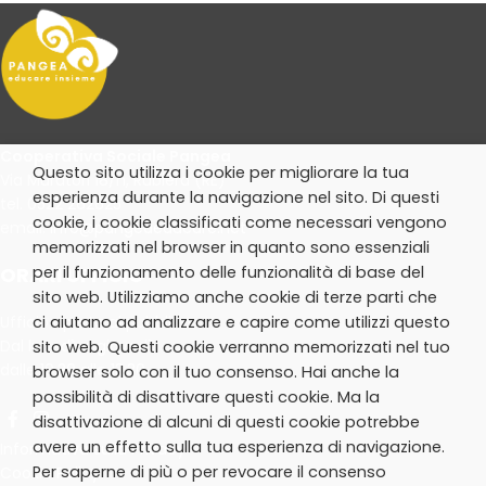
Cooperativa Sociale Pangea
Questo sito utilizza i cookie per migliorare la tua
Via Muratori 18/n, Rubiera (RE)
esperienza durante la navigazione nel sito. Di questi
tel. 0522 262625
cookie, i cookie classificati come necessari vengono
email:
info@pangeaeducare.net
memorizzati nel browser in quanto sono essenziali
ORARI UFFICIO
per il funzionamento delle funzionalità di base del
sito web. Utilizziamo anche cookie di terze parti che
Ufficio aperto al pubblico
ci aiutano ad analizzare e capire come utilizzi questo
Dal lunedì al giovedì:
sito web. Questi cookie verranno memorizzati nel tuo
dalle 10.30 alle 13.30
browser solo con il tuo consenso. Hai anche la
possibilità di disattivare questi cookie. Ma la
disattivazione di alcuni di questi cookie potrebbe
avere un effetto sulla tua esperienza di navigazione.
Informativa sulla Privacy
Per saperne di più o per revocare il consenso
Cookie Policy