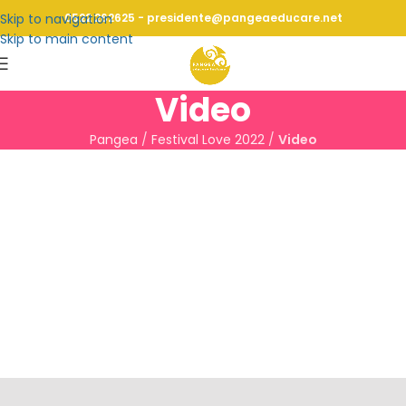
Skip to navigation
0522 262625 - presidente@pangeaeducare.net
Skip to main content
Video
Pangea
/
Festival Love 2022
/
Video