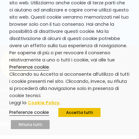
sito web. Utilizziamo anche cookie di terze parti che
ci aiutano ad analizzare e capire come utilizzi questo
sostienici
sito web. Questi cookie verranno memorizzati nel tuo
browser solo con il tuo consenso. Hai anche la
possibilità di disattivare questi cookie. Ma la
disattivazione di alcuni di questi cookie potrebbe
avere un effetto sulla tua esperienza di navigazione.
Per saperne di più o per revocare il consenso
relativamente a uno o tutti i cookie, vai alle tue
Preferenze cookie
.
Cliccando su Accetta si acconsente all’utilizzo di tutti
i cookie presenti nel sito. Cliccando, invece, su rifiuta
si procederà alla navigazione solo in presenza di
Cooperativa Sociale Pangea
cookie tecnici.
Via Muratori 18/n, Rubiera (RE)
Leggi la
Cookie Policy
.
tel. 0522 262625
email:
info@pangeaeducare.net
Preferenze cookie
Accetta tutti
ORARI UFFICIO
Rifiuta tutti
Ufficio aperto al pubblico