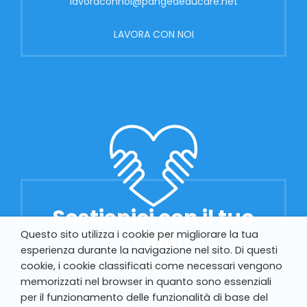
lavoraconnoi@pangeaeducare.net
LAVORA CON NOI
Sostienici con il tuo
Questo sito utilizza i cookie per migliorare la tua
5x1000
esperienza durante la navigazione nel sito. Di questi
cookie, i cookie classificati come necessari vengono
Cod fiscale 01795950359
memorizzati nel browser in quanto sono essenziali
Per info: presidente@pangeaeducare.net
per il funzionamento delle funzionalità di base del
0522 262625